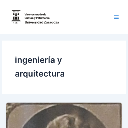
Ir
al
contenido
Main
Men
ingeniería y
arquitectura