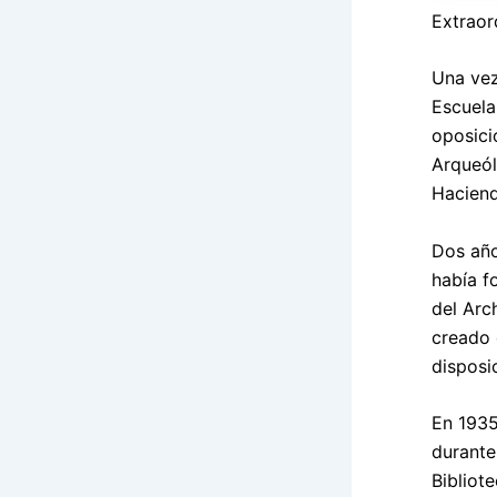
Extraor
Una vez
Escuela
oposici
Arqueól
Haciend
Dos año
había f
del Arc
creado 
disposi
En 1935
durante
Bibliot