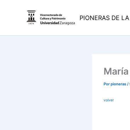
Ir
al
PIONERAS DE LA
contenido
María
Por
pioneras
/
volver