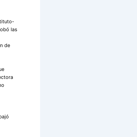
tituto-
robó las
ón de
ue
ectora
mo
bajó