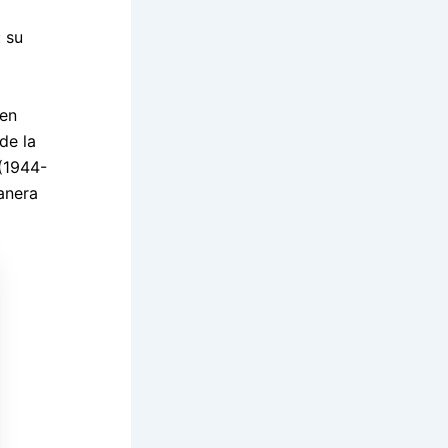
: su
 en
de la
 (1944-
anera