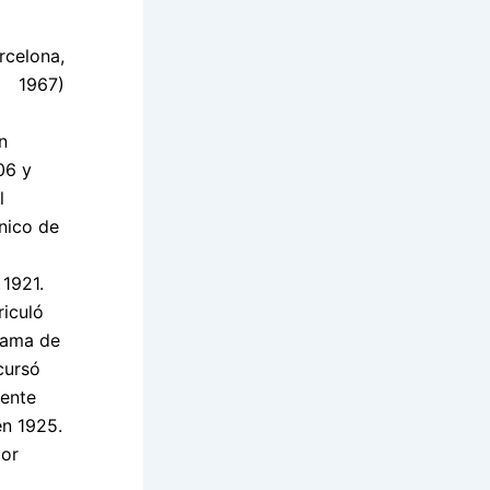
rcelona,
1967)
n
06 y
l
cnico de
 1921.
iculó
–rama de
cursó
iente
n 1925.
por