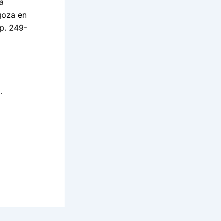
a
goza en
pp. 249-
.