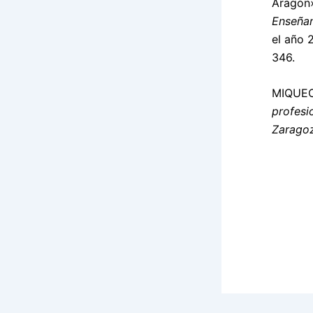
Aragón»
Enseña
el año 
346.
MIQUEO,
profesi
Zarago