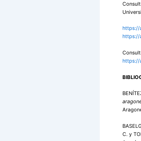
Consult
Universi
https:/
https:/
Consult
https://
BIBLIO
BENÍTE
aragoné
Aragone
BASELG
C. y TO