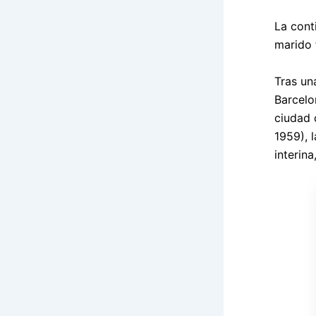
La cont
marido 
Tras un
Barcelon
ciudad 
1959), 
interina