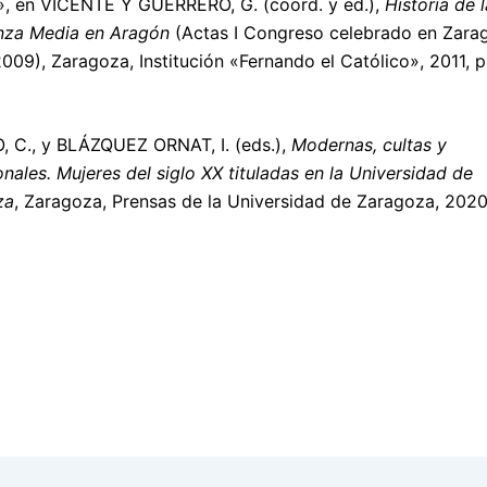
, en VICENTE Y GUERRERO, G. (coord. y ed.),
Historia de l
nza Media en Aragón
(Actas I Congreso celebrado en Zara
2009), Zaragoza, Institución «Fernando el Católico», 2011, 
 C., y BLÁZQUEZ ORNAT, I. (eds.),
Modernas, cultas y
onales. Mujeres del siglo XX tituladas en la Universidad de
za
, Zaragoza, Prensas de la Universidad de Zaragoza, 2020