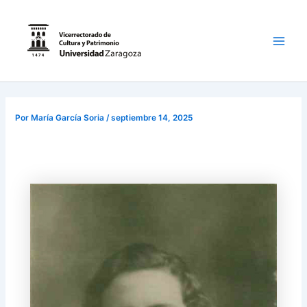
Ir
al
contenido
Main
Men
Por
María García Soria
/
septiembre 14, 2025