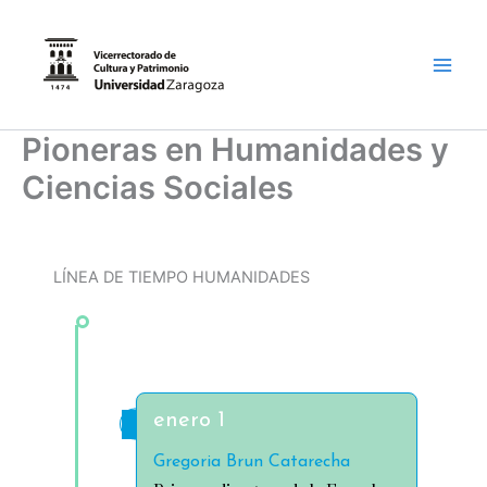
Ir
al
contenido
Main
Men
Pioneras en Humanidades y
Ciencias Sociales
LÍNEA DE TIEMPO HUMANIDADES
enero 1
Gregoria Brun Catarecha