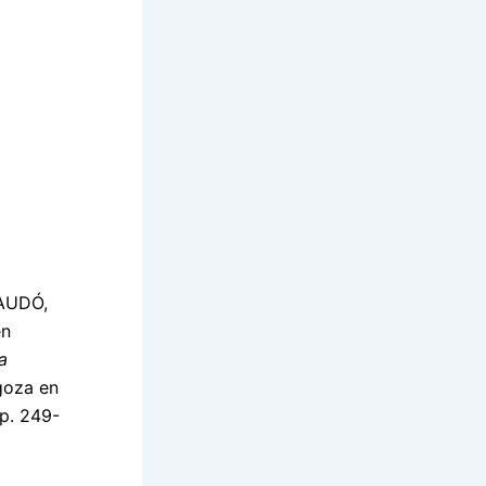
AUDÓ,
en
a
goza en
pp. 249-