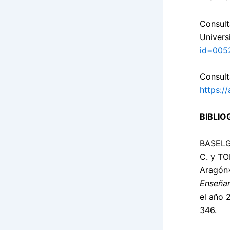
Consult
Univers
id=005
Consult
https://
BIBLIO
BASELG
C. y TO
Aragón»
Enseña
el año 
346.