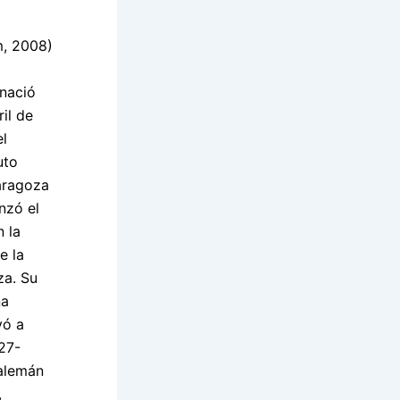
m, 2008)
nació
il de
el
uto
aragoza
nzó el
 la
e la
za. Su
na
vó a
927-
 alemán
,