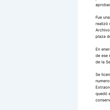
aprobad
Fue una
realizó
Archivo
plaza d
En ener
de ese 
de la S
Se lice
numeros
Extraor
quedó e
conserv