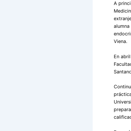
A princ
Medicin
extranj
alumna 
endocri
Viena.
En abri
Faculta
Santand
Continu
práctic
Univers
prepara
calific