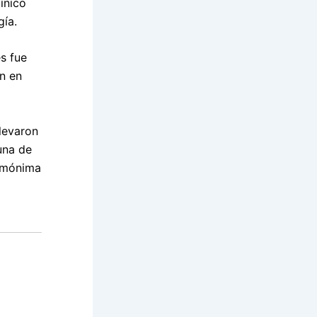
línico
gía.
es fue
ón en
levaron
una de
homónima