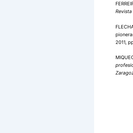
FERREIR
Revista
FLECHA 
pionera
2011, p
MIQUEO,
profesi
Zarago