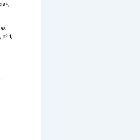
ía»,
las
, nº 1,
.