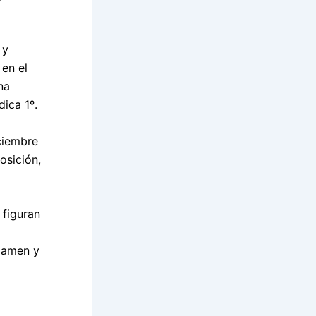
 y
 en el
na
ica 1º.
ciembre
osición,
 figuran
examen y