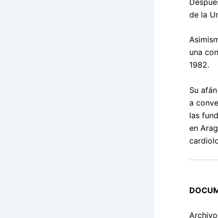
Después 
de la U
Asimism
una con
1982.
Su afán
a conve
las fun
en Arag
cardiol
DOCUM
Archivo