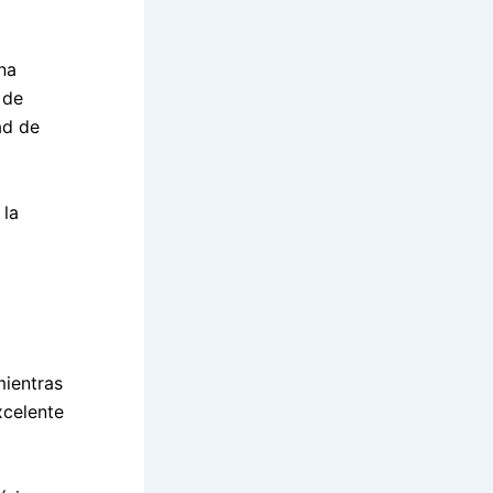
l
na
 de
ad de
 la
mientras
xcelente