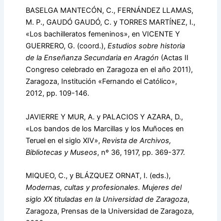
BASELGA MANTECÓN, C., FERNÁNDEZ LLAMAS,
M. P., GAUDÓ GAUDÓ, C. y TORRES MARTÍNEZ, I.,
«Los bachilleratos femeninos», en VICENTE Y
GUERRERO, G. (coord.),
Estudios sobre
historia
de la Enseñanza Secundaria en Aragón
(Actas II
Congreso celebrado en Zaragoza en el año 2011),
Zaragoza, Institución «Fernando el Católico»,
2012, pp. 109-146.
JAVIERRE Y MUR, A. y PALACIOS Y AZARA, D.,
«Los bandos de los Marcillas y los Muñoces en
Teruel en el siglo XIV»,
Revista de Archivos,
Bibliotecas y Museos
, nº 36, 1917, pp. 369-377.
MIQUEO, C., y BLÁZQUEZ ORNAT, I. (eds.),
Modernas, cultas y profesionales. Mujeres del
siglo XX tituladas en la Universidad de Zaragoza
,
Zaragoza, Prensas de la Universidad de Zaragoza,