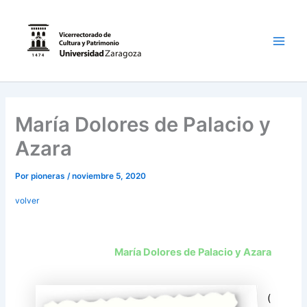
Ir
al
contenido
Main
Men
María Dolores de Palacio y
Azara
Por
pioneras
/
noviembre 5, 2020
volver
María Dolores de Palacio y Azara
(