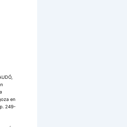
AUDÓ,
en
a
goza en
pp. 249-