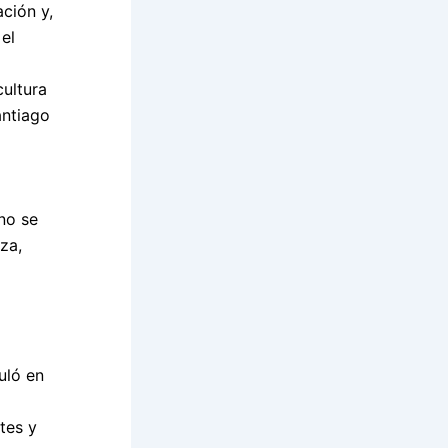
ción y,
 el
cultura
antiago
no se
za,
uló en
tes y