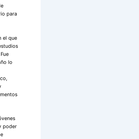
de
rio para
 el que
estudios
 Fue
año lo
ico,
y
cumentos
jóvenes
y poder
de