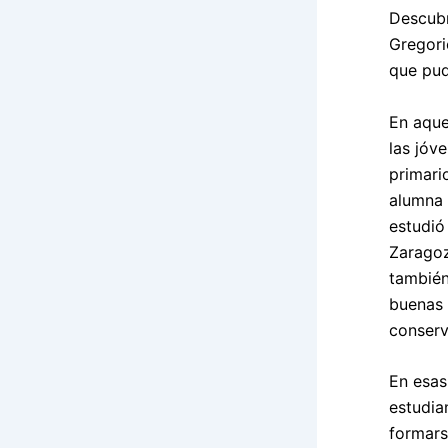
Descubr
Gregori
que pud
En aque
las jóv
primari
alumna 
estudió
Zaragoza
también
buenas 
conserv
En esas
estudia
formars