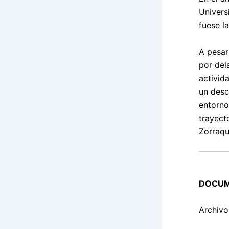
Univers
fuese la
A pesar
por del
activid
un desc
entorno
trayect
Zorraqu
DOCUM
Archivo