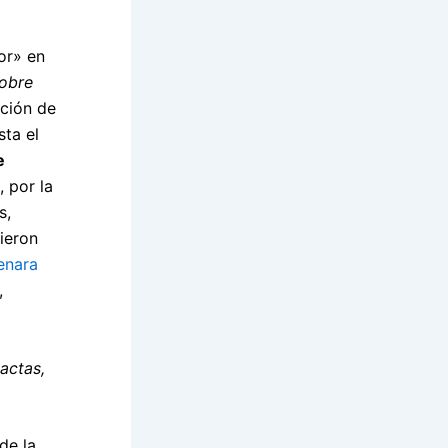
or» en
sobre
ación de
sta el
e
, por la
s,
ieron
enara
,
actas,
de la