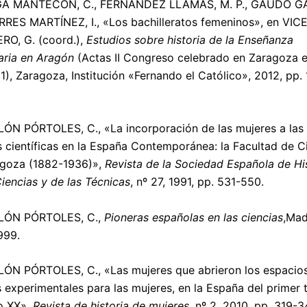
A MANTECÓN, C., FERNÁNDEZ LLAMAS, M. P., GAUDÓ G
RRES MARTÍNEZ, I., «Los bachilleratos femeninos», en VI
O, G. (coord.),
Estudios sobre
historia de la Enseñanza
ria en Aragón
(Actas II Congreso celebrado en Zaragoza e
1), Zaragoza, Institución «Fernando el Católico», 2012, pp.
N PÓRTOLES, C., «La incorporación de las mujeres a las
s científicas en la España Contemporánea: la Facultad de C
agoza (1882-1936)»,
Revista de la Sociedad Española de Hi
Ciencias y de las Técnicas
, nº 27, 1991, pp. 531-550.
ÓN PÓRTOLES, C.,
Pioneras españolas en las ciencias
,Mad
999.
N PÓRTOLES, C., «Las mujeres que abrieron los espacios
s experimentales para las mujeres, en la España del primer 
o XX»,
Revista de historia de mujeres
, nº 2, 2010, pp. 319-3