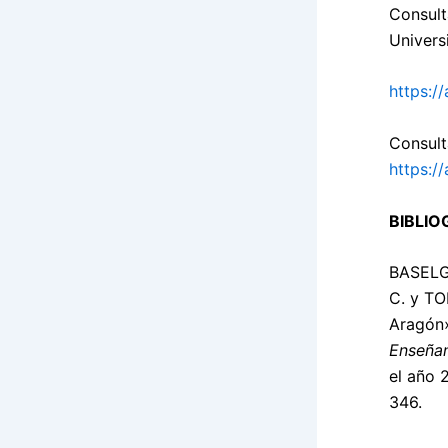
Consult
Universi
https:/
Consult
https://
BIBLIO
BASELG
C. y TO
Aragón»
Enseña
el año 
346.