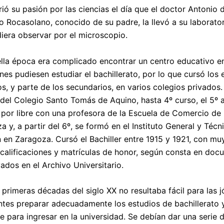
ió su pasión por las ciencias el día que el doctor Antonio 
o Rocasolano, conocido de su padre, la llevó a su laborato
iera observar por el microscopio.
lla época era complicado encontrar un centro educativo en
enes pudiesen estudiar el bachillerato, por lo que cursó los 
os, y parte de los secundarios, en varios colegios privados.
del Colegio Santo Tomás de Aquino, hasta 4º curso, el 5º 
 por libre con una profesora de la Escuela de Comercio de
 y, a partir del 6º, se formó en el Instituto General y Técn
 en Zaragoza. Cursó el Bachiller entre 1915 y 1921, con mu
calificaciones y matrículas de honor, según consta en do
ados en el Archivo Universitario.
 primeras décadas del siglo XX no resultaba fácil para las 
ntes preparar adecuadamente los estudios de bachillerato 
e para ingresar en la universidad. Se debían dar una serie 