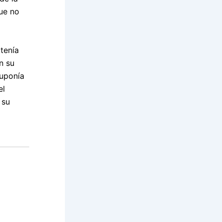
ue no
tenía
n su
suponía
el
 su