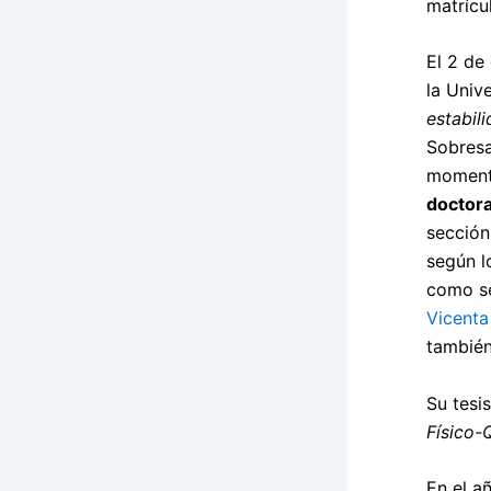
matrícu
El 2 de
la Univ
estabil
Sobresa
momento
doctora
sección
según l
como se
Vicenta
también
Su tesi
Físico-
En el a