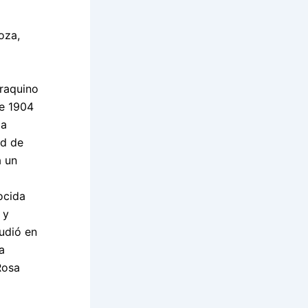
oza,
raquino
de 1904
ia
ad de
a un
ocida
 y
udió en
a
Rosa