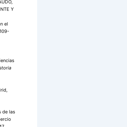
AUDÓ,
CENTE Y
n el
 109-
iencias
storia
rid,
 de las
tercio
47.