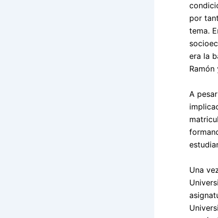
condici
por tant
tema. E
socioec
era la 
Ramón y
A pesar
implica
matricu
formand
estudia
Una vez
Univers
asignat
Univers