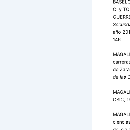
BASELG
C. y TO
GUERRER
Secunda
año 201
146.
MAGALLÓ
carrera
de Zar
de las 
MAGALL
CSIC, 1
MAGALLÓ
ciencia
del sigl