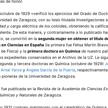
las de honor.
 octubre de 1929 «verificó los ejercicios del Grado de Doct
ersidad de Zaragoza, con su tesis titulada
Investigaciones 
idad y carga eléctrica de los coloides
, obteniendo la calific
liente. De esta manera, y contrariamente a lo publicado ha
, se convirtió en la
segunda mujer en obtener el título d
 en Ciencias en España
(la primera fue Felisa Martín Bravo
 de Física) y la
primera doctora en Química
de nuestro paí
os expedientes conservados en el Archivo de la UZ. Le sigu
gunda y tercera doctoras en Química (octubre de 1929)
J
 Arnal Yarza
y
Ángela García de la Puerta
, respectivamente
 pioneras de la Universidad de Zaragoza.
s fue publicada en la
Revista de la Academia de Ciencias Ex
Químicas y Naturales de Zaragoza
.
ño 1931 contrajo matrimonio con el catedrático de Química 