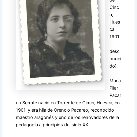
de
Cinc
a,
Hues
ca,
1901
-
desc
onoci
do)
María
Pilar
Pacar
eo Serrate nació en Torrente de Cinca, Huesca, en
1901, y era hija de Orencio Pacareo, reconocido
maestro aragonés y uno de los renovadores de la
pedagogía a principios del siglo XX.