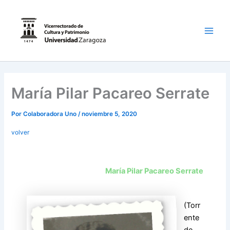
Ir
al
contenido
Main
Men
María Pilar Pacareo Serrate
Por
Colaboradora Uno
/
noviembre 5, 2020
volver
María Pilar Pacareo Serrate
(Torr
ente