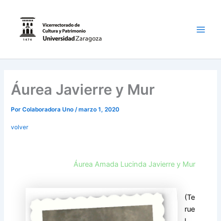
Ir
al
contenido
Main
Men
Áurea Javierre y Mur
Por
Colaboradora Uno
/
marzo 1, 2020
volver
Áurea Amada Lucinda Javierre y Mur
(Te
rue