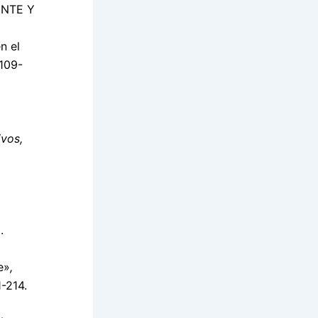
CENTE Y
n el
 109-
ivos,
.
e»
,
1-214.