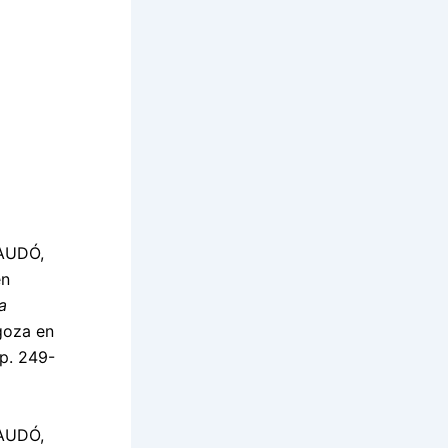
AUDÓ,
en
a
goza en
pp. 249-
AUDÓ,