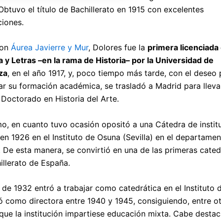
 Obtuvo el título de Bachillerato en 1915 con excelentes
ciones.
con
Áurea Javierre y Mur
, Dolores fue la
primera licenciada
ía y Letras –en la rama de Historia– por la Universidad de
za
, en el año 1917, y, poco tiempo más tarde, con el deseo 
ar su formación académica, se trasladó a Madrid para lleva
 Doctorado en Historia del Arte.
o, en cuanto tuvo ocasión opositó a una Cátedra de instit
en 1926 en el Instituto de Osuna (Sevilla) en el departame
. De esta manera, se convirtió en una de las primeras cated
illerato de España.
r de 1932 entró a trabajar como catedrática en el Instituto d
ió como directora entre 1940 y 1945, consiguiendo, entre o
 que la institución impartiese educación mixta. Cabe desta