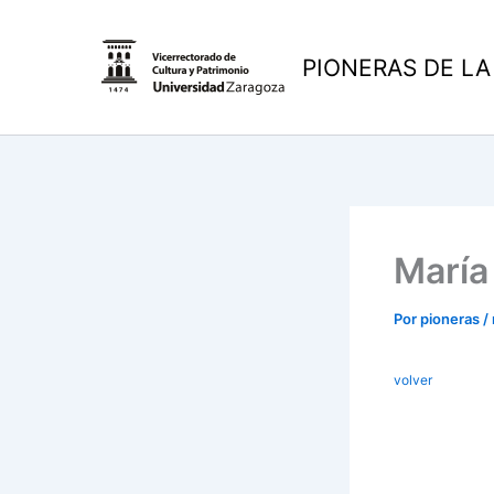
Ir
al
PIONERAS DE LA
contenido
María
Por
pioneras
/
volver