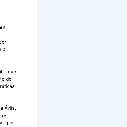
 en
por
r a
uto, que
nto de
ráticas
e Ávila,
tros
car que