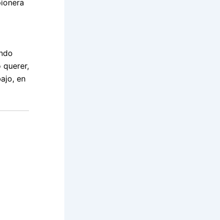
pionera
undo
 querer,
ajo, en