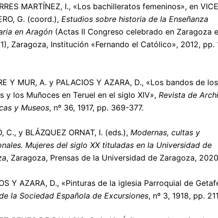
RRES MARTÍNEZ, I., «Los bachilleratos femeninos», en VI
O, G. (coord.),
Estudios sobre
historia de la Enseñanza
ria en Aragón
(Actas II Congreso celebrado en Zaragoza e
1), Zaragoza, Institución «Fernando el Católico», 2012, pp.
E Y MUR, A. y PALACIOS Y AZARA, D., «Los bandos de los
as y los Muñoces en Teruel en el siglo XIV»,
Revista de Arch
ecas y Museos
, nº 36, 1917, pp. 369-377.
 C., y BLÁZQUEZ ORNAT, I. (eds.),
Modernas, cultas y
onales. Mujeres del siglo XX tituladas en la Universidad de
za
, Zaragoza, Prensas de la Universidad de Zaragoza, 2020
S Y AZARA, D., «Pinturas de la iglesia Parroquial de Getaf
 de la Sociedad Española de Excursiones
, nº 3, 1918, pp. 21