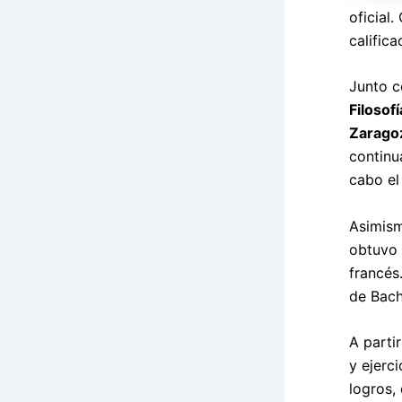
oficial.
califica
Junto 
Filosof
Zarago
continu
cabo el
Asimism
obtuvo 
francés
de Bach
A parti
y ejerc
logros,