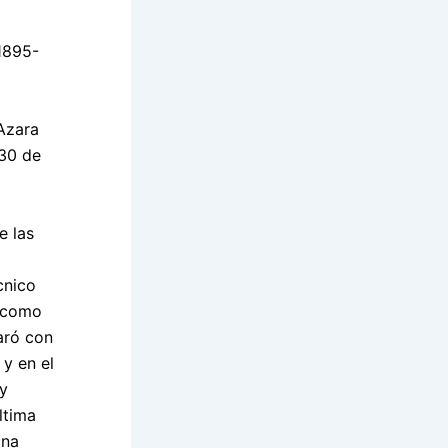
1895-
Azara
 30 de
e las
cnico
ó como
aró con
 y en el
 y
ltima
mna