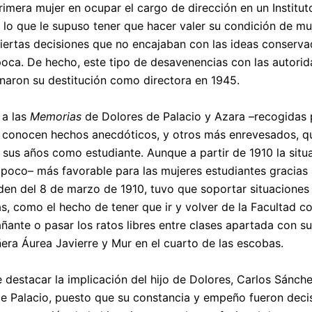
primera mujer en ocupar el cargo de dirección en un Institut
 lo que le supuso tener que hacer valer su condición de mu
iertas decisiones que no encajaban con las ideas conserv
poca. De hecho, este tipo de desavenencias con las autori
naron su destitución como directora en 1945.
 a las
Memorias
de Dolores de Palacio y Azara –recogidas 
e conocen hechos anecdóticos, y otros más enrevesados, qu
 sus años como estudiante. Aunque a partir de 1910 la situ
 poco– más favorable para las mujeres estudiantes gracias 
den del 8 de marzo de 1910, tuvo que soportar situaciones
s, como el hecho de tener que ir y volver de la Facultad c
ante o pasar los ratos libres entre clases apartada con su
ra Áurea Javierre y Mur en el cuarto de las escobas.
 destacar la implicación del hijo de Dolores, Carlos Sánch
e Palacio, puesto que su constancia y empeño fueron deci