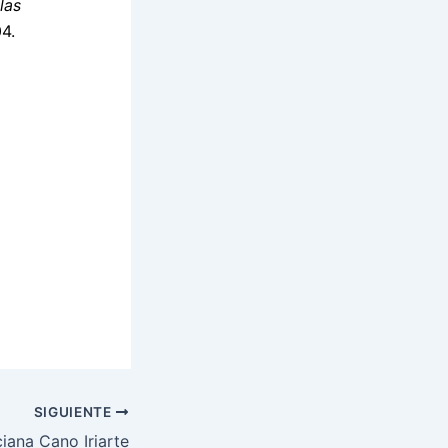
las
04.
SIGUIENTE
iana Cano Iriarte