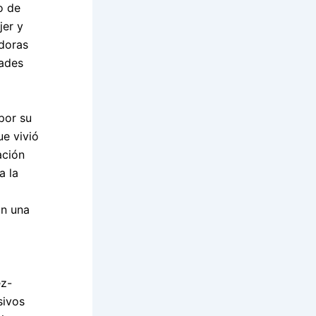
o de
jer y
adoras
dades
por su
e vivió
ación
a la
on una
ez-
sivos