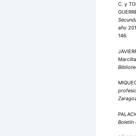
C. y TO
GUERRER
Secunda
año 201
146.
JAVIERR
Marcill
Bibliot
MIQUEO,
profesi
Zarago
PALACIO
Boletín