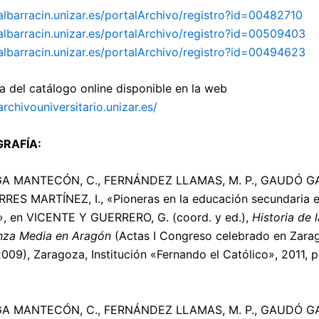
/albarracin.unizar.es/portalArchivo/registro?id=00482710
/albarracin.unizar.es/portalArchivo/registro?id=00509403
/albarracin.unizar.es/portalArchivo/registro?id=00494623
a del catálogo online disponible en la web
archivouniversitario.unizar.es/
GRAFÍA:
A MANTECÓN, C., FERNÁNDEZ LLAMAS, M. P., GAUDÓ G
RRES MARTÍNEZ, I., «Pioneras en la educación secundaria 
, en VICENTE Y GUERRERO, G. (coord. y ed.),
Historia de l
nza Media en Aragón
(Actas I Congreso celebrado en Zara
2009), Zaragoza, Institución «Fernando el Católico», 2011, 
A MANTECÓN, C., FERNÁNDEZ LLAMAS, M. P., GAUDÓ G