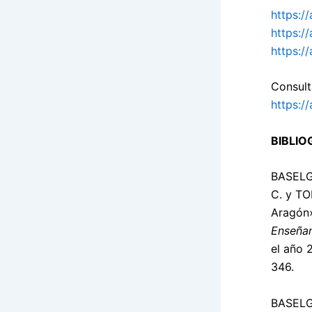
https:/
https:/
https:/
Consult
https://
BIBLIO
BASELG
C. y TO
Aragón»
Enseña
el año 
346.
BASELG