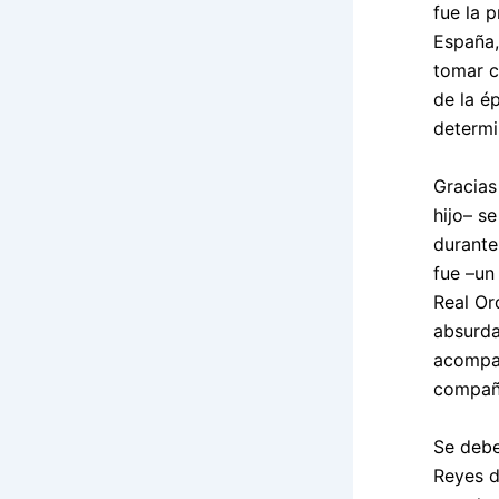
fue la 
España,
tomar c
de la é
determi
Gracias
hijo– s
durante
fue –un
Real Or
absurda
acompañ
compañe
Se debe
Reyes d