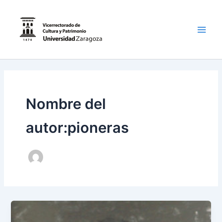
Ir
al
contenido
Main
Men
Nombre del
autor:pioneras