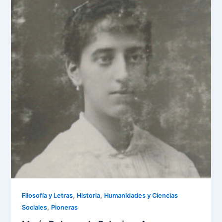
,
,
Filosofía y Letras
Historia
Humanidades y Ciencias
,
Sociales
Pioneras