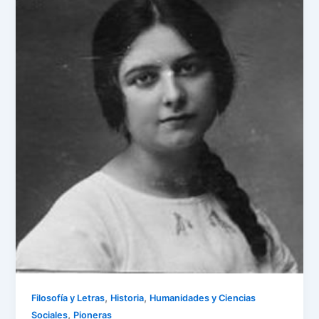
,
,
Filosofía y Letras
Historia
Humanidades y Ciencias
,
Sociales
Pioneras