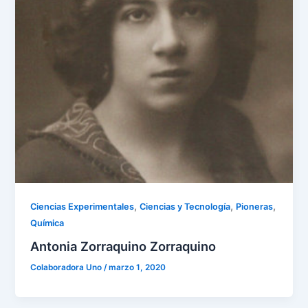
,
,
,
Ciencias Experimentales
Ciencias y Tecnología
Pioneras
Química
Antonia Zorraquino Zorraquino
Colaboradora Uno
/
marzo 1, 2020