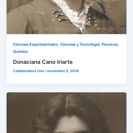
,
,
,
Ciencias Experimentales
Ciencias y Tecnología
Pioneras
Química
Donaciana Cano Iriarte
Colaboradora Uno
/
noviembre 5, 2020