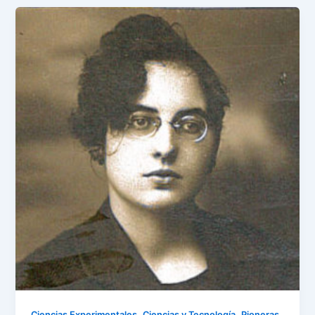
,
,
,
Ciencias Experimentales
Ciencias y Tecnología
Pioneras