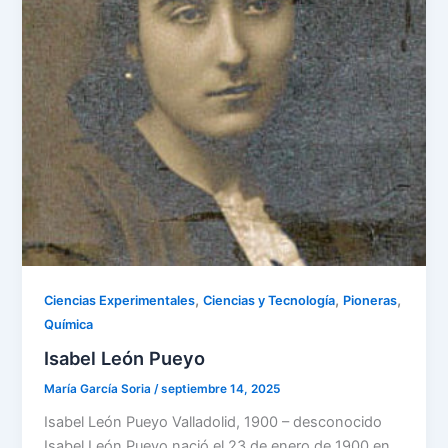
,
,
,
Ciencias Experimentales
Ciencias y Tecnología
Pioneras
Química
Isabel León Pueyo
María García Soria
/
septiembre 14, 2025
Isabel León Pueyo Valladolid, 1900 – desconocido
Isabel León Pueyo nació el 23 de enero de 1900 en