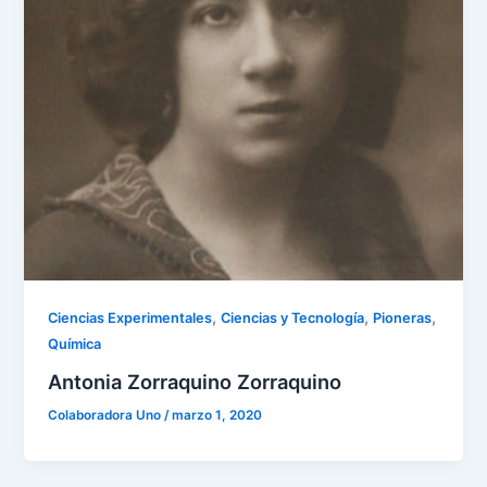
,
,
,
Ciencias Experimentales
Ciencias y Tecnología
Pioneras
Química
Antonia Zorraquino Zorraquino
Colaboradora Uno
/
marzo 1, 2020