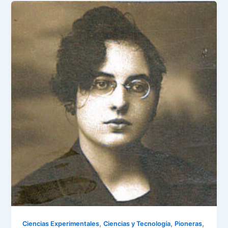
,
,
,
Ciencias Experimentales
Ciencias y Tecnología
Pioneras