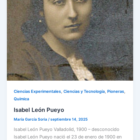
,
,
,
Ciencias Experimentales
Ciencias y Tecnología
Pioneras
Química
Isabel León Pueyo
María García Soria
/
septiembre 14, 2025
Isabel León Pueyo Valladolid, 1900 – desconocido
Isabel León Pueyo nació el 23 de enero de 1900 en