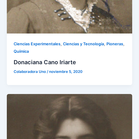
,
,
,
Ciencias Experimentales
Ciencias y Tecnología
Pioneras
Química
Donaciana Cano Iriarte
Colaboradora Uno
/
noviembre 5, 2020