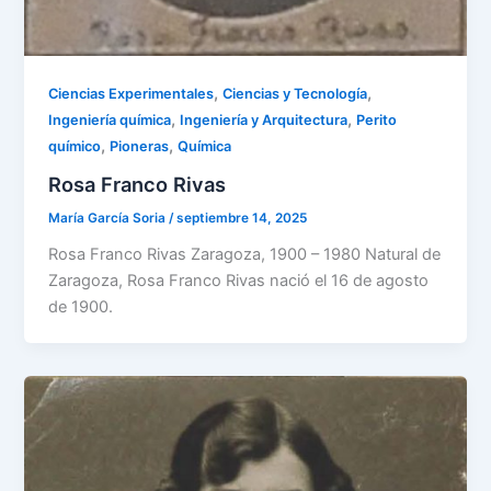
,
,
Ciencias Experimentales
Ciencias y Tecnología
,
,
Ingeniería química
Ingeniería y Arquitectura
Perito
,
,
químico
Pioneras
Química
Rosa Franco Rivas
María García Soria
/
septiembre 14, 2025
Rosa Franco Rivas Zaragoza, 1900 – 1980 Natural de
Zaragoza, Rosa Franco Rivas nació el 16 de agosto
de 1900.