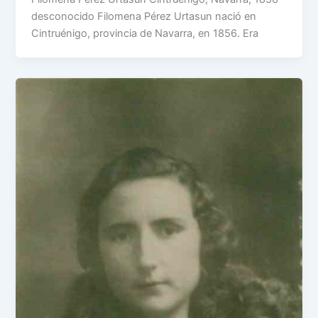
desconocido Filomena Pérez Urtasun nació en
Cintruénigo, provincia de Navarra, en 1856. Era