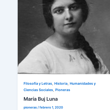
,
,
Filosofía y Letras
Historia
Humanidades y
,
Ciencias Sociales
Pioneras
María Buj Luna
pioneras
/
febrero 1, 2020