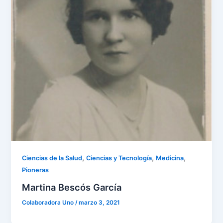
,
,
,
Ciencias de la Salud
Ciencias y Tecnología
Medicina
Pioneras
Martina Bescós García
Colaboradora Uno
/
marzo 3, 2021