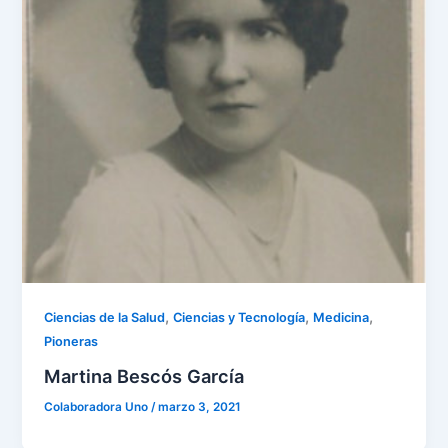
,
,
,
Ciencias de la Salud
Ciencias y Tecnología
Medicina
Pioneras
Martina Bescós García
Colaboradora Uno
/
marzo 3, 2021