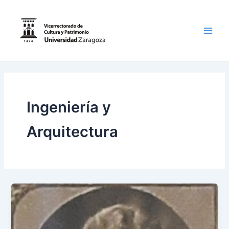
Ir
al
contenido
Main
Men
Ingeniería y
Arquitectura