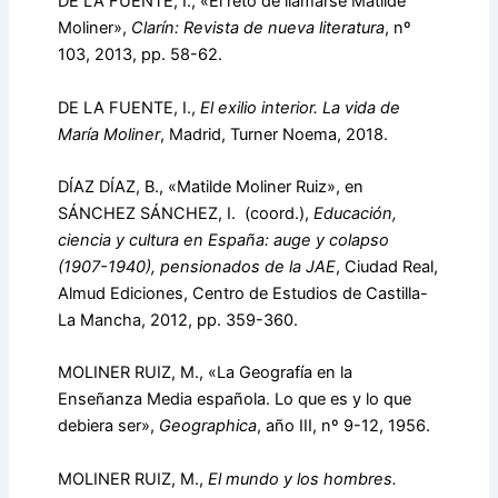
DE LA FUENTE, I., «El reto de llamarse Matilde
Moliner»,
Clarín: Revista de nueva literatura
, nº
103, 2013, pp. 58-62.
DE LA FUENTE, I.,
El exilio interior. La vida de
María Moliner
, Madrid, Turner Noema, 2018.
DÍAZ DÍAZ, B., «Matilde Moliner Ruiz», en
SÁNCHEZ SÁNCHEZ, I. (coord.),
Educación,
ciencia y cultura en España: auge y colapso
(1907-1940), pensionados de la JAE
, Ciudad Real,
Almud Ediciones, Centro de Estudios de Castilla-
La Mancha, 2012, pp. 359-360.
MOLINER RUIZ, M., «La Geografía en la
Enseñanza Media española. Lo que es y lo que
debiera ser»,
Geographica
, año III, nº 9-12, 1956.
MOLINER RUIZ, M.,
El mundo y los hombres.