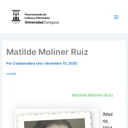
Ir
al
contenido
Main
Men
Matilde Moliner Ruiz
Por
Colaboradora Uno
/
diciembre 15, 2020
volver
Matilde Moliner Ruiz
(Mad
rid,