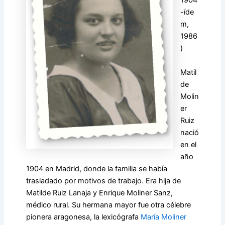
1904
-íde
m,
1986
)
Matil
de
Molin
er
Ruiz
nació
en el
año
1904 en Madrid, donde la familia se había
trasladado por motivos de trabajo. Era hija de
Matilde Ruiz Lanaja y Enrique Moliner Sanz,
médico rural. Su hermana mayor fue otra célebre
pionera aragonesa, la lexicógrafa
María Moliner